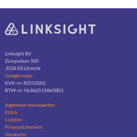
Footer
Linksight BV
Europalaan 500
3526 KS Utrecht
Google maps
KVK-nr: 82552002
BTW-nr: NL862515865B01
Algemene voorwaarden
EULA
Colofon
Privacystatement
Vacatures